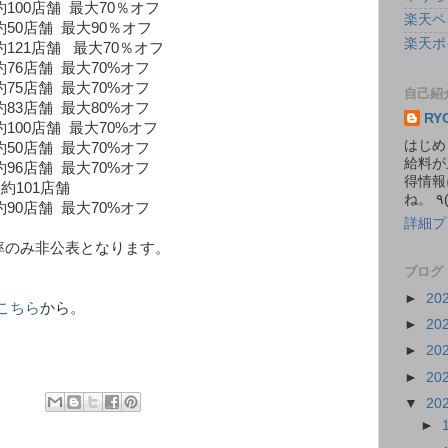
店舗 最大70％オフ
楽天ペ
舗 最大90％オフ
楽天ポ
舗 最大70％オフ
 最大70%オフ
 最大70%オフ
自己紹
83店舗 最大80%オフ
RY
店舗 最大70%オフ
はじめ
 最大70%オフ
給料が
 最大70%オフ
得情報
101店舗
 最大70%オフ
詳細プ
フ率のみ非公表となります。
ブログ
►
20
こちら
から。
►
20
►
20
►
20
▼
20
►