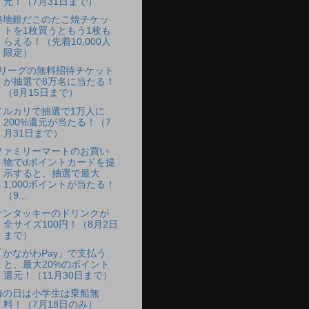
元！（7月31日まで）
築地銀だこのたこ焼チケッ
トを1枚買うともう1枚も
らえる！（先着10,000人
限定）
Jリーグの無料招待チケット
が抽選で8万名に当たる！
（8月15日まで）
メルカリで抽選で1万人に
200%還元が当たる！（7
月31日まで）
ファミリーマートのお買い
物でdポイントカードを提
示すると、抽選で最大
1,000ポイントが当たる！
（9...
ケンタッキーのドリンクが
全サイズ100円！（8月2日
まで）
「かながわPay」で支払う
と、最大20%のポイント
還元！（11月30日まで）
海の日は小学生は乗船無
料！（7月18日のみ）