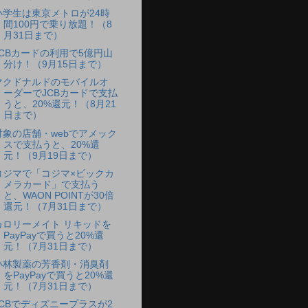
小学生は東京メトロが24時
間100円で乗り放題！（8
月31日まで）
JCBカードの利用で5億円山
分け！（9月15日まで）
マクドナルドのモバイルオ
ーダーでJCBカードで支払
うと、20%還元！（8月21
日まで）
対象の店舗・webでアメック
スで支払うと、20%還
元！（9月19日まで）
コジマで「コジマ×ビックカ
メラカード」で支払う
と、WAON POINTが30倍
還元！（7月31日まで）
カロリーメイト リキッドを
PayPayで買うと20%還
元！（7月31日まで）
小林製薬の芳香剤・消臭剤
をPayPayで買うと20%還
元！（7月31日まで）
JCBでディズニープラスが2