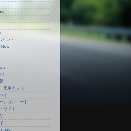
Pay
y
aポイント
t Now
ats
ント
報
ー配車アプリ
ペイ
ーションコード
トサイト
リ
イ
ょpay