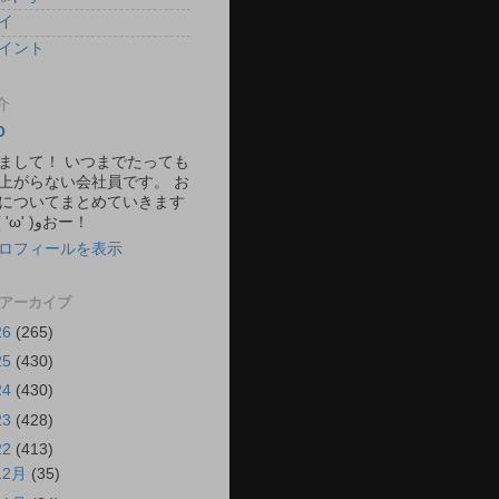
イ
イント
介
O
まして！ いつまでたっても
上がらない会社員です。 お
についてまとめていきます
ね。 ٩( 'ω' )وおー！
ロフィールを表示
 アーカイブ
26
(265)
25
(430)
24
(430)
23
(428)
22
(413)
12月
(35)