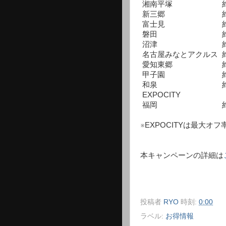
湘南平塚 約100
新三郷 約50店
富士見 約121店
磐田 約76店舗
沼津 約75店舗
名古屋みなとアクルス 約
愛知東郷 約100
甲子園 約50店舗
和泉 約96店舗
EXPOCITY 約
福岡 約90店舗
※EXPOCITYは最大オ
本キャンペーンの詳細は
投稿者
RYO
時刻:
0:00
ラベル:
お得情報