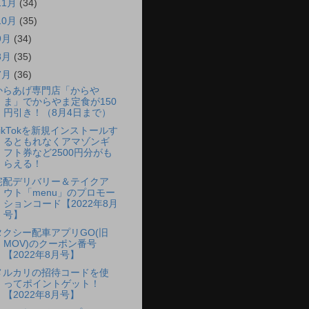
11月
(34)
10月
(35)
9月
(34)
8月
(35)
7月
(36)
からあげ専門店「からや
ま」でからやま定食が150
円引き！（8月4日まで）
TikTokを新規インストールす
るともれなくアマゾンギ
フト券など2500円分がも
らえる！
宅配デリバリー＆テイクア
ウト「menu」のプロモー
ションコード【2022年8月
号】
タクシー配車アプリGO(旧
MOV)のクーポン番号
【2022年8月号】
メルカリの招待コードを使
ってポイントゲット！
【2022年8月号】