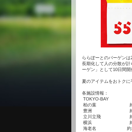
ららぽーとのバーゲンは
長期化して人の分散が計
ーゲン」として10日間
夏のアイテムをおトクに
各施設情報：
TOKYO-BAY 約
柏の葉 約31店
豊洲 約 67店舗
立川立飛 約72店
横浜 約106店
海老名 約102店