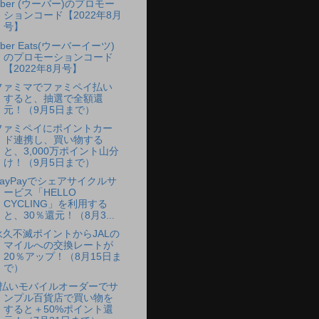
Uber (ウーバー)のプロモー
ションコード【2022年8月
号】
ber Eats(ウーバーイーツ)
のプロモーションコード
【2022年8月号】
ファミマでファミペイ払い
すると、抽選で全額還
元！（9月5日まで）
ファミペイにポイントカー
ド連携し、買い物する
と、3,000万ポイント山分
け！（9月5日まで）
PayPayでシェアサイクルサ
ービス「HELLO
CYCLING」を利用する
と、30％還元！（8月3...
永久不滅ポイントからJALの
マイルへの交換レートが
20％アップ！（8月15日ま
で）
d払いモバイルオーダーでサ
ンプル百貨店で買い物を
すると＋50%ポイント還