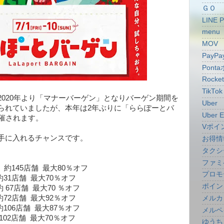
ＧＯ
LINE 
menu
MOV
PayPa
Pont
Rocke
TikTok
2020年より「マナーバーゲン」となりバーゲン期間を
Uber
られていましたが、本年は2年ぶりに「ららぽーとバ
Uber E
開催されます。
Vポイ
手に入れるチャンスです。
お得情
タクシ
ファミ
145店舗 最大80％オフ
プロモ
舗 最大70％オフ
ポイン
 最大70 ％オフ
舗 最大92％オフ
メルカ
舗 最大87％オフ
メルペ
舗 最大70％オフ
ゆうち