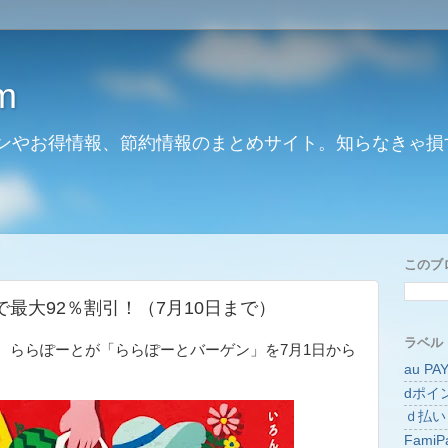
m
ンやお得情報、節約情報のまとめサイト。知らなきゃ損
このブ
最大92％割引！（7月10日まで）
ラベル
 ららぽーとが「ららぽーとバーゲン」を7月1日から
au PA
。
dポイ
ｄ払い
FamiP