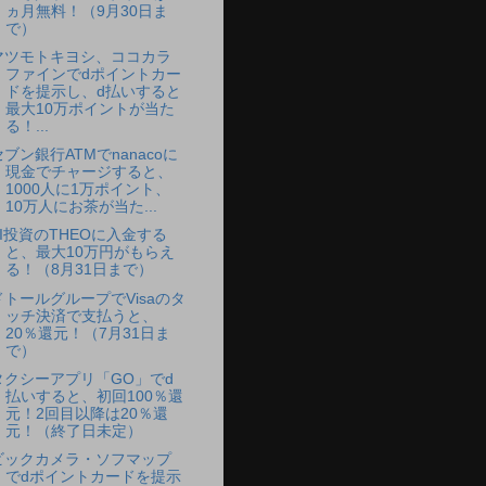
ヵ月無料！（9月30日ま
で）
マツモトキヨシ、ココカラ
ファインでdポイントカー
ドを提示し、d払いすると
最大10万ポイントが当た
る！...
セブン銀行ATMでnanacoに
現金でチャージすると、
1000人に1万ポイント、
10万人にお茶が当た...
AI投資のTHEOに入金する
と、最大10万円がもらえ
る！（8月31日まで）
ドトールグループでVisaのタ
ッチ決済で支払うと、
20％還元！（7月31日ま
で）
タクシーアプリ「GO」でd
払いすると、初回100％還
元！2回目以降は20％還
元！（終了日未定）
ビックカメラ・ソフマップ
でdポイントカードを提示