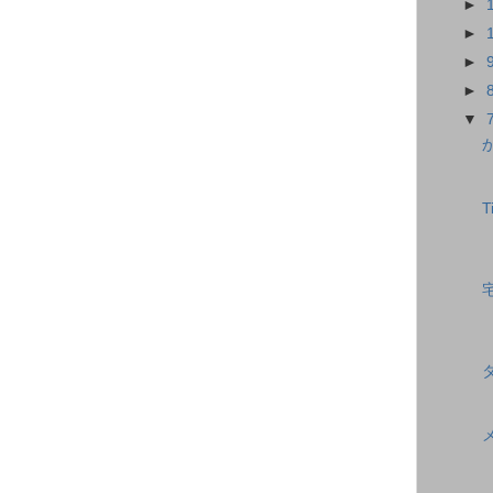
►
►
►
►
▼