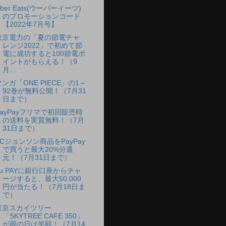
ber Eats(ウーバーイーツ)
のプロモーションコード
【2022年7月号】
東京電力の「夏の節電チャ
レンジ2022」で初めて節
電に成功すると100節電ポ
イントがもらえる！（9
月...
マンガ「ONE PIECE」の1～
92巻が無料公開！（7月31
日まで）
PayPayフリマで初回販売時
の送料を実質無料！（7月
31日まで）
SCジョンソン商品をPayPay
で買うと最大20%分還
元！（7月31日まで）
au PAYに銀行口座からチャ
ージすると、最大50,000
円が当たる！（7月18日ま
で）
東京スカイツリー
「SKYTREE CAFE 350」
が雨の日は半額！（7月14