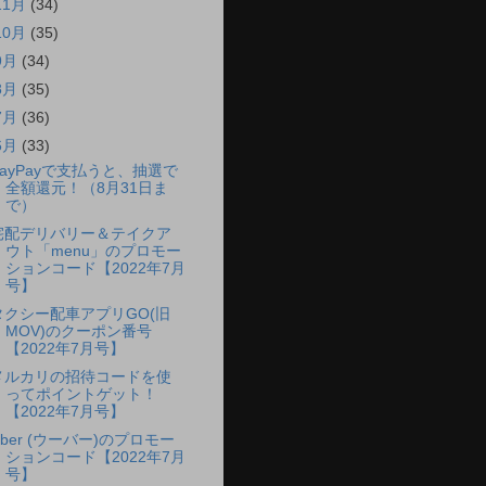
11月
(34)
10月
(35)
9月
(34)
8月
(35)
7月
(36)
6月
(33)
PayPayで支払うと、抽選で
全額還元！（8月31日ま
で）
宅配デリバリー＆テイクア
ウト「menu」のプロモー
ションコード【2022年7月
号】
タクシー配車アプリGO(旧
MOV)のクーポン番号
【2022年7月号】
メルカリの招待コードを使
ってポイントゲット！
【2022年7月号】
Uber (ウーバー)のプロモー
ションコード【2022年7月
号】