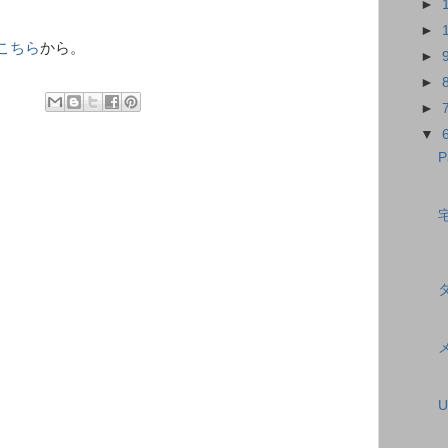
►
►
こちら
から。
►
►
►
▼