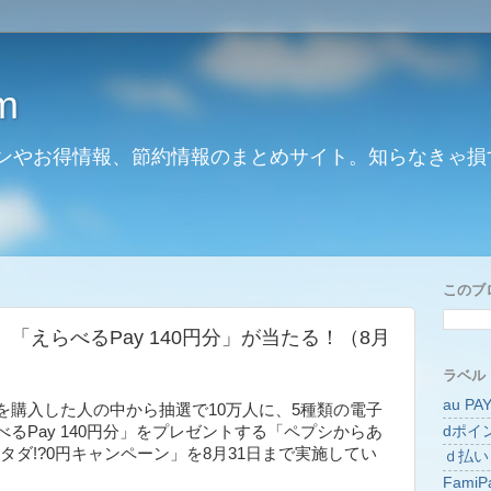
m
ンやお得情報、節約情報のまとめサイト。知らなきゃ損
このブ
「えらべるPay 140円分」が当たる！（8月
ラベル
au PA
を購入した人の中から抽選で10万人に、5種類の電子
dポイ
るPay 140円分」をプレゼントする「ペプシからあ
様タダ!?0円キャンペーン」を8月31日まで実施してい
ｄ払い
FamiP