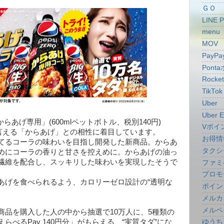
ＧＯ
LINE 
menu
MOV
PayPa
Pont
Rocke
TikTok
Uber
Uber E
からあげ専用」(600mlペットボトル、税別140円)
Vポイ
も言える「からあげ」との相性に着目しています。
お得情
てるコーラの味わいを目指し開発した新商品。からあ
タクシ
めにコーラの香りと甘さを控えめに。からあげの油っ
繊維を配合し、スッキリした味わいを実現したそうで
ファミ
プロモ
あげを食べられるよう、カロリーゼロ設計の“透明な
ポイン
メルカ
メルペ
商品を購入した人の中から抽選で10万人に、5種類の
らべるPay 140円分」がもらえる、“実質タダ”にな
ゆうち