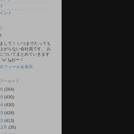
イ
イント
介
O
まして！ いつまでたっても
上がらない会社員です。 お
についてまとめていきます
ね。 ٩( 'ω' )وおー！
ロフィールを表示
 アーカイブ
26
(264)
25
(430)
24
(430)
23
(428)
22
(413)
12月
(35)