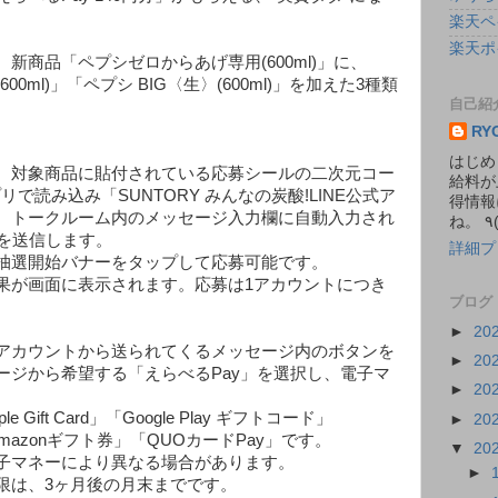
楽天ペ
楽天ポ
新商品「ペプシゼロからあげ専用(600ml)」に、
00ml)」「ペプシ BIG〈生〉(600ml)」を加えた3種類
自己紹
RY
はじめ
、対象商品に貼付されている応募シールの二次元コー
給料が
プリで読み込み「SUNTORY みんなの炭酸!LINE公式ア
得情報
、トークルーム内のメッセージ入力欄に自動入力され
ドを送信します。
詳細プ
抽選開始バナーをタップして応募可能です。
果が画面に表示されます。応募は1アカウントにつき
ブログ
。
►
20
アカウントから送られてくるメッセージ内のボタンを
►
20
ージから希望する「えらべるPay」を選択し、電子マ
►
20
Gift Card」「Google Play ギフトコード」
►
20
Amazonギフト券」「QUOカードPay」です。
▼
20
子マネーにより異なる場合があります。
►
限は、3ヶ月後の月末までです。