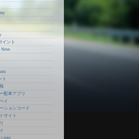
Pay
y
aポイント
t Now
ats
ント
報
ー配車アプリ
ペイ
ーションコード
トサイト
リ
イ
ょpay