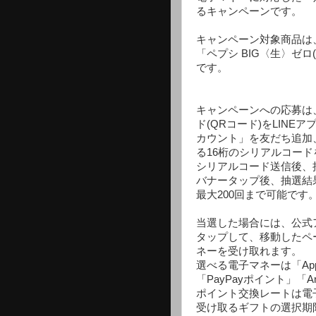
るキャンペーンです。
キャンペーン対象商品は、
「ペプシ BIG〈生〉ゼロ(6
です。
キャンペーンへの応募は
ド(QRコード)をLINEア
カウント」を友だち追加
る16桁のシリアルコー
シリアルコード送信後、
バナータップ後、抽選結
最大200回まで可能です
当選した場合には、公式
タップして、移動したペ
ネーを受け取れます。
選べる電子マネーは「Apple 
「PayPayポイント」「
ポイント交換レートは電
受け取るギフトの選択期