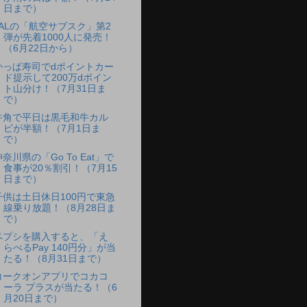
日まで）
JALの「航空サブスク」第2
弾が先着1000人に発売！
（6月22日から）
かっぱ寿司でdポイントカー
ド提示して200万dポイン
ト山分け！（7月31日ま
で）
牛角で平日は黒毛和牛カル
ビが半額！（7月1日ま
で）
神奈川県の「Go To Eat」で
食事が20％割引！（7月15
日まで）
子供は土日休日100円で東急
線乗り放題！（8月28日ま
で）
ペプシを購入すると、「え
らべるPay 140円分」が当
たる！（8月31日まで）
コークオンアプリでコカコ
ーラ プラスが当たる！（6
月20日まで）