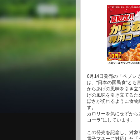
6月14日発売の「ペプシ 
は、“日本の国民食”と
からあげの風味を引き立
げの風味を引き立てるた
ぽさが切れるように食物
す。
カロリーを気にせずから
コーラ”にしています。
この発売を記念し、対象
電子マネーに対応した「え