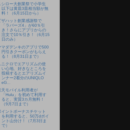
スシロー大創業祭で小学生
以下は黄皿3皿相当額が無
料！（6月15日から）
ピザハット創業感謝祭で
「ラバーズ4」が60％引
き！さらにアプリからの
注文で10％引き！（6月15
日のみ）
ヤマダデンキのアプリで500
円引きクーポンがもらえ
る！（8月31日まで）
ユニクロでエアリズムの使
い心地、好きなところを
投稿するとエアリズムイ
ンナー2着分のUNIQLO
eG...
楽天モバイル利用者が
「Hulu」を初めて利用す
ると、実質3カ月無料！
（9月7日まで）
ポイントボーナスチケット
を利用すると、50万dポイ
ント山分け！（7月3日ま
で）