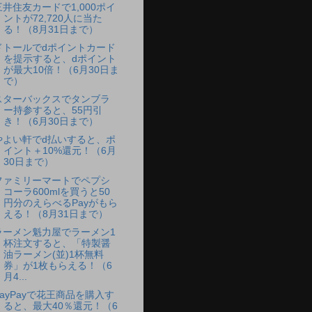
三井住友カードで1,000ポイ
ントが72,720人に当た
る！（8月31日まで）
ドトールでdポイントカード
を提示すると、dポイント
が最大10倍！（6月30日ま
で）
スターバックスでタンブラ
ー持参すると、55円引
き！（6月30日まで）
やよい軒でd払いすると、ポ
イント＋10%還元！（6月
30日まで）
ファミリーマートでペプシ
コーラ600mlを買うと50
円分のえらべるPayがもら
える！（8月31日まで）
ラーメン魁力屋でラーメン1
杯注文すると、「特製醤
油ラーメン(並)1杯無料
券」が1枚もらえる！（6
月4...
PayPayで花王商品を購入す
ると、最大40％還元！（6