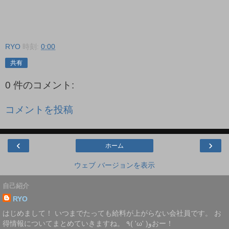
RYO
時刻:
0:00
共有
0 件のコメント:
コメントを投稿
‹
›
ホーム
ウェブ バージョンを表示
自己紹介
RYO
はじめまして！ いつまでたっても給料が上がらない会社員です。 お
得情報についてまとめていきますね。 ٩( 'ω' )وおー！