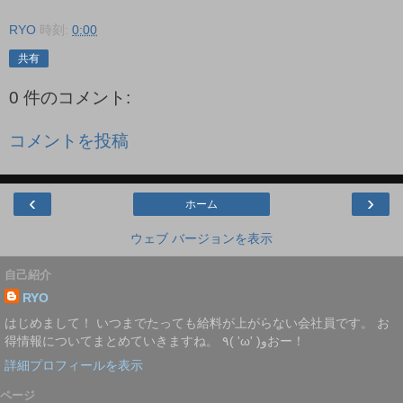
RYO
時刻:
0:00
共有
0 件のコメント:
コメントを投稿
‹
›
ホーム
ウェブ バージョンを表示
自己紹介
RYO
はじめまして！ いつまでたっても給料が上がらない会社員です。 お
得情報についてまとめていきますね。 ٩( 'ω' )وおー！
詳細プロフィールを表示
ページ