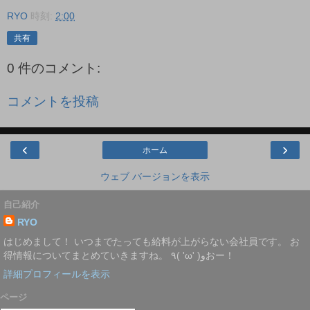
RYO
時刻:
2:00
共有
0 件のコメント:
コメントを投稿
‹
›
ホーム
ウェブ バージョンを表示
自己紹介
RYO
はじめまして！ いつまでたっても給料が上がらない会社員です。 お
得情報についてまとめていきますね。 ٩( 'ω' )وおー！
詳細プロフィールを表示
ページ