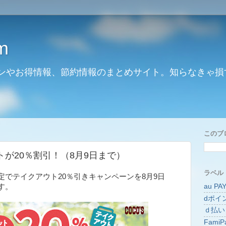
m
ンやお得情報、節約情報のまとめサイト。知らなきゃ損
このブ
が20％割引！（8月9日まで）
ラベル
定でテイクアウト20％引きキャンペーンを8月9日
au PA
す。
dポイ
ｄ払い
FamiP