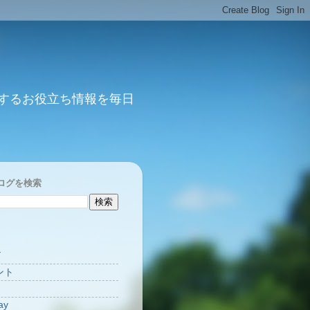
するお役立ち情報を毎日
ログを検索
Y
ント
ay