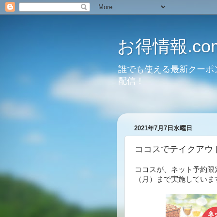
お得情報.co
誰でも使える最新クーポ
配信！
2021年7月7日水曜日
ココスでテイクアウト
ココスが、ネット予約限
（月）まで実施していま