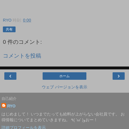
RYO
時刻:
0:00
共有
0 件のコメント:
コメントを投稿
‹
›
ホーム
ウェブ バージョンを表示
自己紹介
RYO
はじめまして！ いつまでたっても給料が上がらない会社員です。 お
得情報についてまとめていきますね。 ٩( 'ω' )وおー！
詳細プロフィールを表示