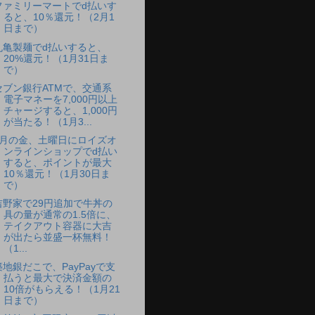
ファミリーマートでd払いす
ると、10％還元！（2月1
日まで）
丸亀製麺でd払いすると、
20%還元！（1月31日ま
で）
セブン銀行ATMで、交通系
電子マネーを7,000円以上
チャージすると、1,000円
が当たる！（1月3...
1月の金、土曜日にロイズオ
ンラインショップでd払い
すると、ポイントが最大
10％還元！（1月30日ま
で）
吉野家で29円追加で牛丼の
具の量が通常の1.5倍に、
テイクアウト容器に大吉
が出たら並盛一杯無料！
（1...
築地銀だこで、PayPayで支
払うと最大で決済金額の
10倍がもらえる！（1月21
日まで）