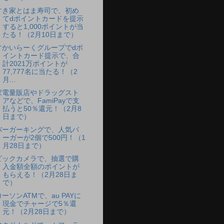
すき家とはま寿司で、初め
てdポイントカードを提示
すると1,000ポイントが当
たる！（2月10日まで）
すかいらーくグループでdポ
イントカード提示で、合
計2021万ポイントが
77,777名に当たる！（2
月...
家電量販店やドラッグスト
アなどで、FamiPayで支
払うと50％還元！（2月8
日まで）
バーガーキングで、人気バ
ーガーが2個で500円！（1
月28日まで）
ビックカメラで、抽選で購
入金額全額のポイントが
もらえる！（2月28日ま
で）
ローソンATMで、au PAYに
現金でチャージで5％還
元！（2月28日まで）