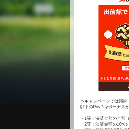
本キャンペーンでは期間中
以下のPayPayボーナ
・1等：決済金額の全額（1
・2等：決済金額の10％の