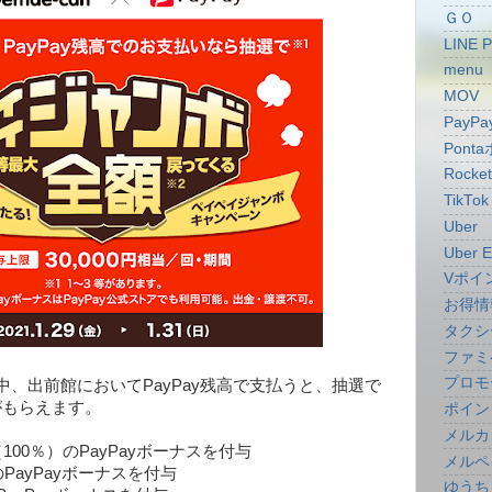
ＧＯ
LINE 
menu
MOV
PayPa
Pont
Rocke
TikTok
Uber
Uber E
Vポイ
お得情
タクシ
ファミ
プロモ
、出前館においてPayPay残高で支払うと、抽選で
スがもらえます。
ポイン
メルカ
00％）のPayPayボーナスを付与
メルペ
PayPayボーナスを付与
ゆうち