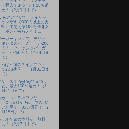
マクドナルドで、カフェラ
テ購入でdポイント20％還
元！（2月9日まで）
au PAYアプリで、デイリー
ヤマザキで300円以上の支
払いで使える100円割引ク
ーポンがもらえる！...
バーガーキングで「テリヤ
キレタスバーガー」が200
円！「フィッシュバーガ
ー」が250円！（2月4日ま
で）
かっぱ寿司のテイクアウト
で20％割引！（1月31日ま
で）
タリーズでPayPayで支払う
と、最大100％還元！（1
月31日まで）
コカ・コーラのアプリ
「Coke ON Pay」でのd払
い利用で、30％還元！（2
月28日まで）
カラオケ館の室料が、無料
に！（2月7日まで）