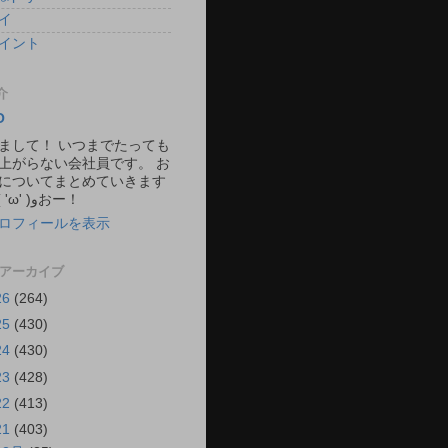
イ
イント
介
O
まして！ いつまでたっても
上がらない会社員です。 お
についてまとめていきます
ね。 ٩( 'ω' )وおー！
ロフィールを表示
 アーカイブ
26
(264)
25
(430)
24
(430)
23
(428)
22
(413)
21
(403)