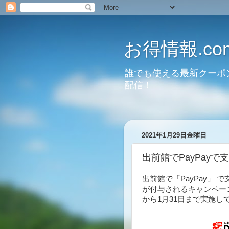
お得情報.co
誰でも使える最新クーポ
配信！
2021年1月29日金曜日
出前館でPayPayで
出前館で「PayPay」 
が付与されるキャンペー
から1月31日まで実施し