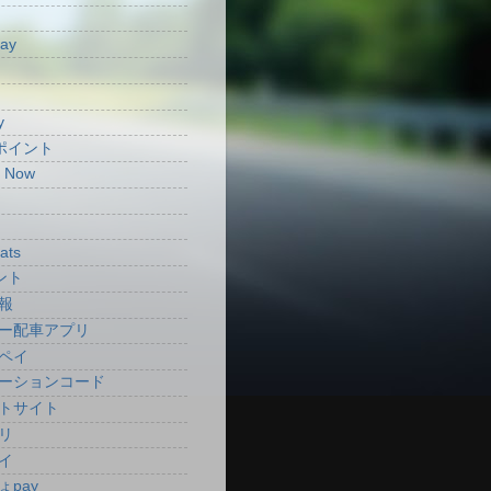
Pay
y
aポイント
t Now
ats
ント
報
ー配車アプリ
ペイ
ーションコード
トサイト
リ
イ
ょpay