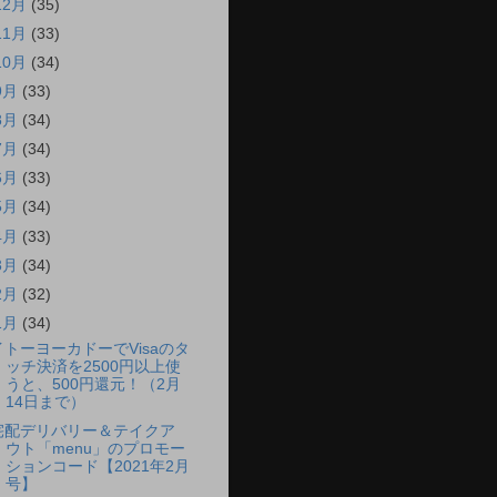
12月
(35)
11月
(33)
10月
(34)
9月
(33)
8月
(34)
7月
(34)
6月
(33)
5月
(34)
4月
(33)
3月
(34)
2月
(32)
1月
(34)
イトーヨーカドーでVisaのタ
ッチ決済を2500円以上使
うと、500円還元！（2月
14日まで）
宅配デリバリー＆テイクア
ウト「menu」のプロモー
ションコード【2021年2月
号】