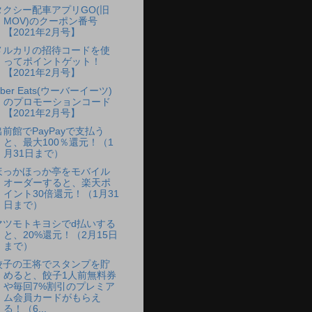
タクシー配車アプリGO(旧
MOV)のクーポン番号
【2021年2月号】
メルカリの招待コードを使
ってポイントゲット！
【2021年2月号】
ber Eats(ウーバーイーツ)
のプロモーションコード
【2021年2月号】
出前館でPayPayで支払う
と、最大100％還元！（1
月31日まで）
ほっかほっか亭をモバイル
オーダーすると、楽天ポ
イント30倍還元！（1月31
日まで）
マツモトキヨシでd払いする
と、20%還元！（2月15日
まで）
餃子の王将でスタンプを貯
めると、餃子1人前無料券
や毎回7%割引のプレミア
ム会員カードがもらえ
る！（6...