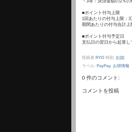
・3等：決済金額の2％のP
■ポイント付与上限
1回あたりの付与上限：3
期間あたりの付与合計上
■ポイント付与予定日
支払日の翌日から起算して
投稿者
RYO
時刻:
0:00
ラベル:
PayPay
,
お得情報
0 件のコメント:
コメントを投稿