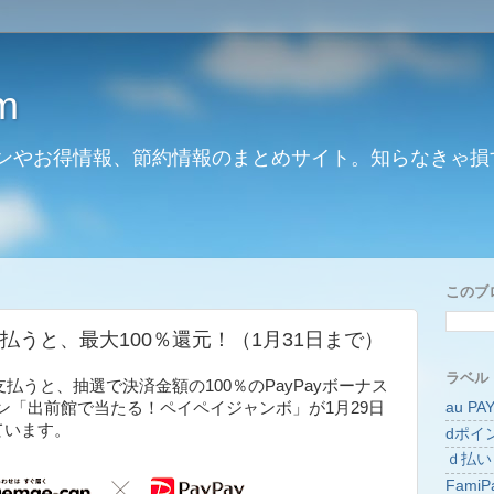
m
ンやお得情報、節約情報のまとめサイト。知らなきゃ損
このブ
支払うと、最大100％還元！（1月31日まで）
ラベル
で支払うと、抽選で決済金額の100％のPayPayボーナス
au PA
ン「出前館で当たる！ペイペイジャンボ」が1月29日
ています。
dポイ
ｄ払い
FamiP