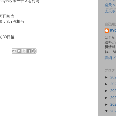
ayPayボーナスを付与
楽天ペ
楽天ポ
万円相当
限：3万円相当
自己紹
RY
30日後
はじめ
給料が
得情報
詳細プ
ブログ
►
20
►
20
►
20
►
20
►
20
▼
20