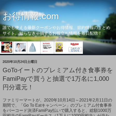
お得情報.com
誰でも使える最新クーポンやお得情報、節約情報のまとめ
サイト。知らなきゃ損するお役立ち情報を毎日配信！
2020年10月24日土曜日
GoToイートのプレミアム付き食事券を
FamiPayで買うと抽選で1万名に1,000
円分還元！
ファミリーマートが、2020年10月14日～2021年2月11日の
期間で、「Go To Eatキャンペーン」のプレミアム付食事券
をバーコード決済FamiPay払いで購入すると、総額1000万
円相当のFamiPayボーナス（1万人に1000円相当）が当た