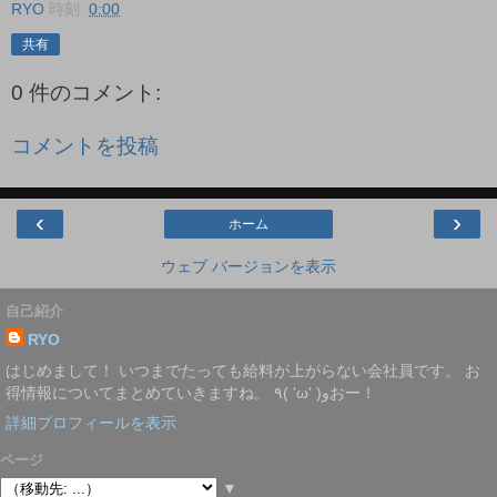
RYO
時刻:
0:00
共有
0 件のコメント:
コメントを投稿
‹
›
ホーム
ウェブ バージョンを表示
自己紹介
RYO
はじめまして！ いつまでたっても給料が上がらない会社員です。 お
得情報についてまとめていきますね。 ٩( 'ω' )وおー！
詳細プロフィールを表示
ページ
▼