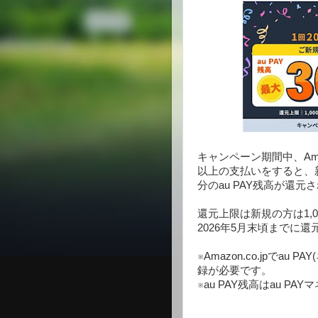
キャンペーン期間中、Amazo
以上の支払いをすると、
分のau PAY残高が還元
還元上限は新規の方は1,
2026年5月末頃までに
※Amazon.co.jpでa
録が必要です。
※au PAY残高はau P