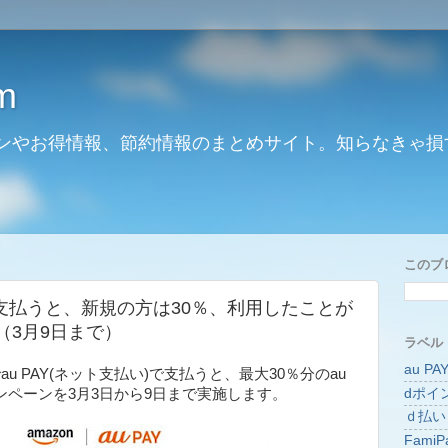
m
ンやお得情報、節約情報のまとめサイト。知らなきゃ損
このブ
AYで支払うと、新規の方は30％、利用したことが
（3月9日まで）
ラベル
au PA
.jpでau PAY(ネット支払い)で支払うと、最大30％分のau
dポイ
ンペーンを3月3日から9日まで実施します。
ｄ払い
FamiP