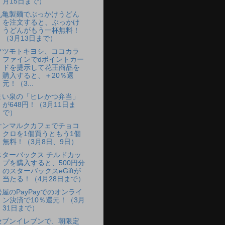
月15日まで）
丸亀製麺でぶっかけうどん
を注文すると、ぶっかけ
うどんがもう一杯無料！
（3月13日まで）
マツモトキヨシ、ココカラ
ファインでdポイントカー
ドを提示して花王商品を
購入すると、＋20％還
元！（3...
まい泉の「ヒレかつ弁当」
が648円！（3月11日ま
で）
サンマルクカフェでチョコ
クロを1個買うともう1個
無料！（3月8日、9日）
スターバックス チルドカッ
プを購入すると、500円分
のスターバックスeGiftが
当たる！（4月28日まで）
松屋のPayPayでのオンライ
ン決済で10％還元！（3月
31日まで）
セブンイレブンで、朝限定