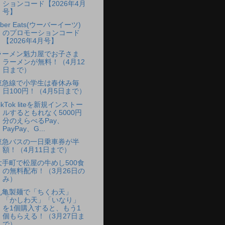
ションコード【2026年4月
号】
ber Eats(ウーバーイーツ)
のプロモーションコード
【2026年4月号】
ラーメン魁力屋でお子さま
ラーメンが無料！（4月12
日まで）
東急線で小学生は春休み毎
日100円！（4月5日まで）
ikTok liteを新規インストー
ルするともれなく5000円
分のえらべるPay、
PayPay、G...
東急バスの一日乗車券が半
額！（4月11日まで）
大手町で松屋の牛めし500食
の無料配布！（3月26日の
み）
丸亀製麺で「ちくわ天」
「かしわ天」「いなり」
を1個購入すると、もう1
個もらえる！（3月27日ま
で）