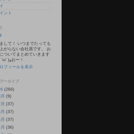
イ
イント
介
O
まして！ いつまでたっても
上がらない会社員です。 お
についてまとめていきます
ね。 ٩( 'ω' )وおー！
ロフィールを表示
 アーカイブ
26
(266)
8月
(9)
7月
(37)
6月
(37)
5月
(37)
4月
(36)