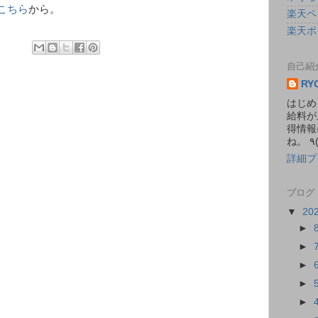
こちら
から。
楽天ペ
楽天ポ
自己紹
RY
はじめ
給料が
得情報
詳細プ
ブログ
▼
20
►
►
►
►
►