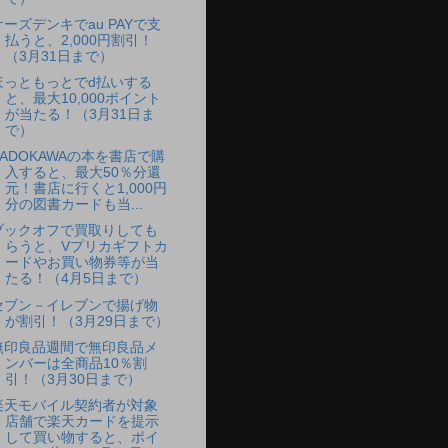
ケーズデンキでau PAYで支
払うと、2,000円割引！
（3月31日まで）
ほっともっとでd払いする
と、最大10,000ポイント
が当たる！（3月31日ま
で）
KADOKAWAの本を書店で購
入すると、最大50％分還
元！書店に行くと1,000円
分の図書カードも当...
ブックオフで買取りしても
らうと、Vプリカギフトカ
ードやお買い物券等が当
たる！（4月5日まで）
セブン－イレブンで揚げ物
が割引！（3月29日まで）
無印良品週間で無印良品メ
ンバーは全商品10％割
引！（3月30日まで）
楽天モバイル契約者が対象
店舗で楽天カードを提示
して買い物すると、ポイ