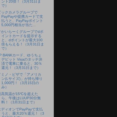
ント20倍！（3月31日ま
で）
ビックカメラグループで
PayPayや提携カードで支
払うと、PayPayポイント
5,000円相当が当た...
すかいらーくグループでdポ
イントカードを提示する
と、dポイントが最大100
倍もらえる！（3月31日ま
で）
JP BANKカード、ゆうちょ
デビット Visaのタッチ決
済で電車に乗ると、30％
還元！（3月31日まで）
ドミノ・ピザで「アメリカ
ン(Lサイズ)」が持ち帰り
1,000円！（3月15日の
み）
最高気温が15℃を超えた
ら、午後はLUUP30分無
料！（3月31日まで）
エディオンでPayPayで支払
うと、最大20％還元！（3