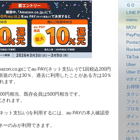
ＧＯ
LINE 
menu
MOV
PayPa
Pont
Rocke
TikTok
Uber
n.co.jpにてau PAY(ネット支払い)で1回税込200円
Uber E
新規の方は30％、過去に利用したことがある方は10％
Vポイ
されます。
お得情
000円相当、既存会員は500円相当です。
タクシ
還元されます。
ファミ
プロモ
u PAY(ネット支払い)を利用するには、au PAYの本人確認登
ポイン
メルカ
AYマネーのみが利用できます。
メルペ
ゆうち