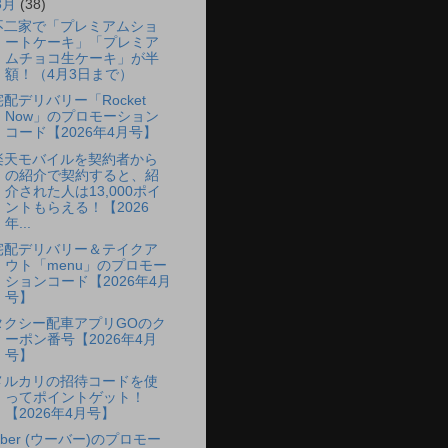
3月
(38)
不二家で「プレミアムショ
ートケーキ」「プレミア
ムチョコ生ケーキ」が半
額！（4月3日まで）
宅配デリバリー「Rocket
Now」のプロモーション
コード【2026年4月号】
楽天モバイルを契約者から
の紹介で契約すると、紹
介された人は13,000ポイ
ントもらえる！【2026
年...
宅配デリバリー＆テイクア
ウト「menu」のプロモー
ションコード【2026年4月
号】
タクシー配車アプリGOのク
ーポン番号【2026年4月
号】
メルカリの招待コードを使
ってポイントゲット！
【2026年4月号】
Uber (ウーバー)のプロモー