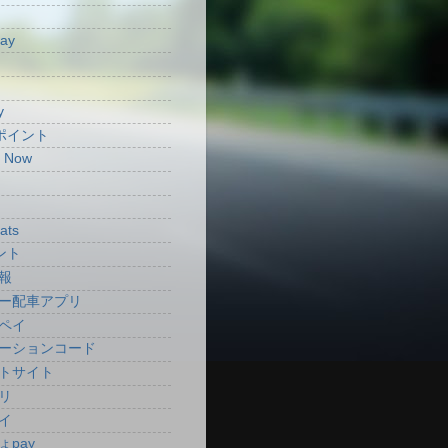
Pay
y
aポイント
t Now
ats
ント
報
ー配車アプリ
ペイ
ーションコード
トサイト
リ
イ
ょpay