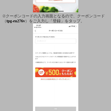
②クーポンコードの入力画面となるので、クーポンコード
（
tpg-eu276v
）をご入力し「登録」をタップ。