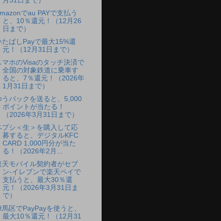
月31日まで）
mazonでau PAYで支払う
と、10％還元！（12月26
日まで）
いたばしPayで最大15%還
元！（12月31日まで）
スマホのVisaのタッチ決済で
全国の対象鉄道に乗車す
ると、7％還元！（2026年
1月31日まで）
ゆうパックを送ると、5,000
ポイントが当たる！
（2026年3月31日まで）
ペプシ＜生＞を購入して応
募すると、デジタルKFC
CARD 1,000円分が当た
る！（2026年2月...
楽天モバイル契約者がセブ
ン-イレブンで楽天ペイで
支払うと、最大30％還
元！（2026年3月31日ま
で）
練馬区でPayPayを使うと、
最大10％還元！（12月31