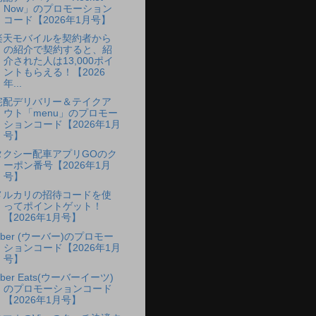
Now」のプロモーション
コード【2026年1月号】
楽天モバイルを契約者から
の紹介で契約すると、紹
介された人は13,000ポイ
ントもらえる！【2026
年...
宅配デリバリー＆テイクア
ウト「menu」のプロモー
ションコード【2026年1月
号】
タクシー配車アプリGOのク
ーポン番号【2026年1月
号】
メルカリの招待コードを使
ってポイントゲット！
【2026年1月号】
Uber (ウーバー)のプロモー
ションコード【2026年1月
号】
ber Eats(ウーバーイーツ)
のプロモーションコード
【2026年1月号】