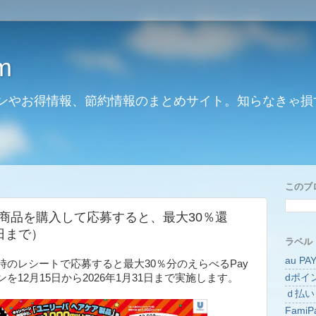
m
ンやお得情報、節約情報のまとめサイト。知らなきゃ損
このブ
商品を購入して応募すると、最大30％還
1日まで）
ラベル
au PA
のレシートで応募すると最大30％分のえらべるPay
dポイ
12月15日から2026年1月31日まで実施します。
ｄ払い
FamiP