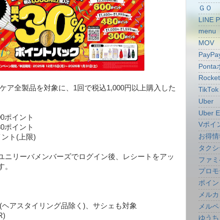
ＧＯ
LINE 
menu
MOV
PayPa
Pont
Rocke
ケア全製品を対象に、1回で税込1,000円以上購入した
TikTok
。
Uber
Uber E
300ポイント
Vポイ
480ポイント
お得情
イント(上限)
タクシ
ユニリーバメンバーズでログイン後、レシートをアッ
ファミ
す。
プロモ
ポイン
メルカ
(ヘアスタイリング品除く)、サシェも対象
メルペ
R)
ゆうち