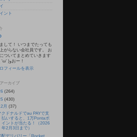
イ
イント
介
O
まして！ いつまでたっても
上がらない会社員です。 お
についてまとめていきます
ね。 ٩( 'ω' )وおー！
ロフィールを表示
 アーカイブ
26
(264)
25
(430)
12月
(37)
マクドナルドでau PAYで支
払いすると、1万Pontaポ
イントが当たる！（2026
年2月3日まで）
宅配デリバリー「Rocket