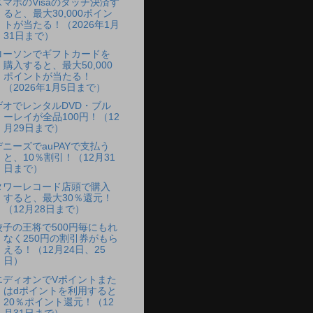
スマホのVisaのタッチ決済す
ると、最大30,000ポイン
トが当たる！（2026年1月
31日まで）
ローソンでギフトカードを
購入すると、最大50,000
ポイントが当たる！
（2026年1月5日まで）
ゲオでレンタルDVD・ブル
ーレイが全品100円！（12
月29日まで）
デニーズでauPAYで支払う
と、10％割引！（12月31
日まで）
タワーレコード店頭で購入
すると、最大30％還元！
（12月28日まで）
餃子の王将で500円毎にもれ
なく250円の割引券がもら
える！（12月24日、25
日）
エディオンでVポイントまた
はdポイントを利用すると
20％ポイント還元！（12