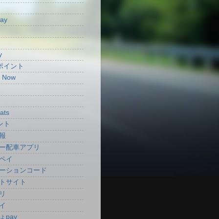
Pay
y
aポイント
t Now
ats
ント
報
ー配車アプリ
ペイ
ーションコード
トサイト
リ
イ
ょpay