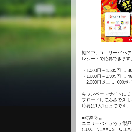
期間中、ユニリーバ ヘア
レシートで応募できます
・1,000円～1,599円 … 
・1,600円～1,999円 … 
・2,000円以上 … 600ポ
キャンペーンサイトにて
プロードして応募できま
応募は1人1回までです。
■対象商品
ユニリーバ ヘアケア製品
(LUX、NEXXUS、CLEA