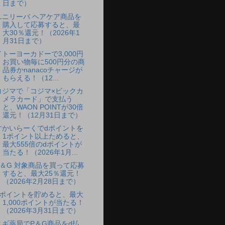
日まで）
ユニリーバ ヘアケア商品を
購入して応募すると、最
大30％還元！（2026年1
月31日まで）
イトーヨーカドーで3,000円
お買い物毎に500円分の商
品券かnanacoチャージが
もらえる！（12...
コジマで「コジマ×ビックカ
メラカード」で支払う
と、WAON POINTが30倍
還元！（12月31日まで）
すかいらーくでdポイントを
1ポイント以上ためると、
最大555倍のdポイントが
当たる！（2026年1月...
P＆G 対象商品を買って応募
すると、最大25％還元！
（2026年2月28日まで）
dポイントを貯めると、最大
1,000ポイントが当たる！
（2026年3月31日まで）
スギ薬局でP＆G商品をd払