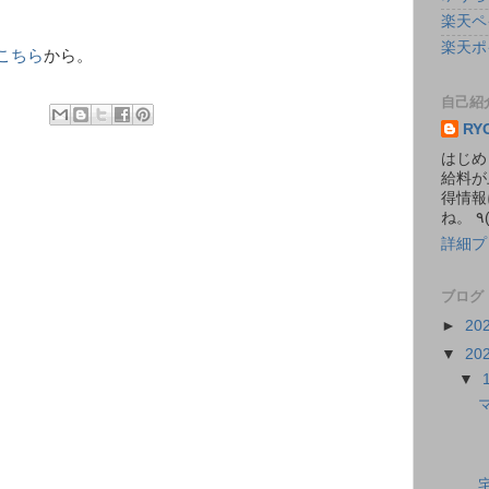
楽天ペ
楽天ポ
こちら
から。
自己紹
RY
はじめ
給料が
得情報
詳細プ
ブログ
►
20
▼
20
▼