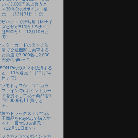
いで3,000円以上買うと、
＋30％分のdポイント還
元！（12月31日まで）
ピザハットで持ち帰りMサイ
ズピザが810円！Sサイズ
は500円！（12月10日ま
で）
マスターカードのタッチ決
済で交通機関に乗車する
と抽選で3,000名に2,000
円分のgiftee C...
AEON Payのスマホ決済する
と、10％還元！（12月14
日まで）
マツモトキヨシ、ココカラ
ファインでdポイントカー
ドを提示して花王商品を1
回1,000円以上買うと、
＋...
対象のドラッグストアで花
王商品をPayPayで購入す
ると、最大30％還元！
（12月31日まで）
ビックカメラでdポイントカ