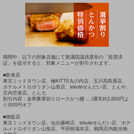
期間中、以下の対象店舗にて衆議院議員選挙の「投票済
証」を提示すると、対象メニューが割引されます。
■飲食店
東京ミッドタウン店、極KITTE丸の内店、玉川高島屋店、
ホテルメトロポリタン山形店、tekuteせんだい店、とんや、
庄内空港店、とん七
割引内容：金華豚厚切りロースかつ膳 … (通常約2,800円よ
り)500円オフ
■物販店
東京ミッドタウン店、仙台藤崎店、tekuteせんだい店、ホテ
ルメトロポリタン山形店、平田牧場本店、鶴岡庄内観光物