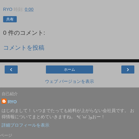
RYO
時刻:
0:00
共有
0 件のコメント:
コメントを投稿
‹
›
ホーム
ウェブ バージョンを表示
自己紹介
RYO
はじめまして！ いつまでたっても給料が上がらない会社員です。 お
得情報についてまとめていきますね。 ٩( 'ω' )وおー！
詳細プロフィールを表示
ページ